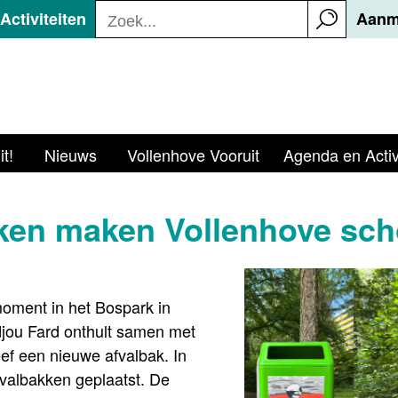
ctiviteiten
Aanm
t!
Nieuws
Vollenhove Vooruit
Agenda en Activ
ken maken Vollenhove scho
 moment in het Bospark in
jou Fard onthult samen met
ef een nieuwe afvalbak. In
fvalbakken geplaatst. De