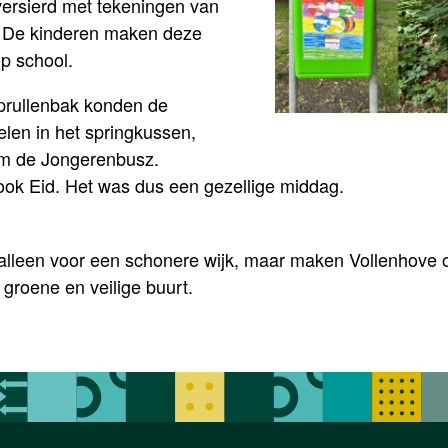
versierd met tekeningen van
. De kinderen maken deze
p school.
 prullenbak konden de
len in het springkussen,
am de Jongerenbusz.
l ook Eid. Het was dus een gezellige middag.
lleen voor een schonere wijk, maar maken Vollenhove oo
 groene en veilige buurt.